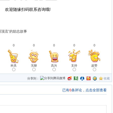
欢迎随缘扫码联系咨询哦!
圈顶流”的励志故事
0
0
0
0
0
杯具
无聊
高兴
支持
超赞
分享到：
收藏