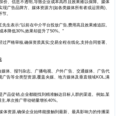
层加价、信息不透明,导致企业成本高昂且效果难以保障。媒体
实现广告品牌方、媒体资源方(如各类媒体所有者或运营商)、
环节。
王先生表示:“以前在中介平台投放广告,费用高且效果难追踪。
本降低30%,效果却提升了50%。”
经过严格审核,确保资质真实;交易全程在线化,支持合同签署、
元
自媒体、报刊杂志、广播电视、户外广告、交通媒体、广告代
广告等全类型资源,覆盖央媒、地方媒体及垂直领域KOL,满
是产品促销,企业都能找到精准触达目标人群的渠道。例如,某
主,单次推广带动销量增长40%。
质媒体资源,确保企业始终能接触到最新、最具影响力的传播渠